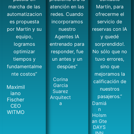
marcha de las
atención en las
Martín, para
automatizacion
redes. Cuando
ofrecerme el
es propuesta
incorporamos
servicio de
por Martin y su
nuestro
reservas con IA
equipo,
Agentes IA
y quedé
logramos
entrenado para
sorprendido!.
optimizar
responder, fue
No sólo que no
tiempos y
un antes y un
tuvo errores,
fundamentalme
despúes”
sino que
nte costos”
mejoramos la
Corina
calificación de
Garcia
Maximil
nuestros
Suarez
iano
pasajeros.”
Arquitect
Fischer
a
Damiá
CEO
n
WITMO
Holsm
an Gte
DAYS
INN